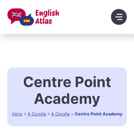
Saltar
al
contenido
Centre Point
Academy
Inicio
>
A Coruña
>
A Coruña
>
Centre Point Academy