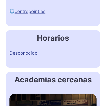
centrepoint.es
Horarios
Desconocido
Academias cercanas
E
n