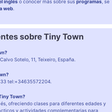
l inglés
o conocer más sobre sus
programas
, se
na web
.
entes sobre Tiny Town
wn?
alvo Sotelo, 11, Teixeiro, España.
own?
l 133 tel:+34635572204.
 Tiny Town?
lés, ofreciendo clases para diferentes edades y
ácticos y actividades complementarias para