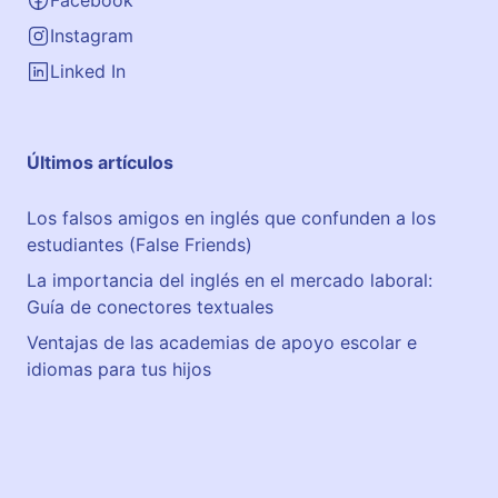
Facebook
s
h
Instagram
A
Linked In
l
i
c
Últimos artículos
a
n
Los falsos amigos en inglés que confunden a los
t
estudiantes (False Friends)
e
–
La importancia del inglés en el mercado laboral:
C
Guía de conectores textuales
l
Ventajas de las academias de apoyo escolar e
a
idiomas para tus hijos
s
s
e
s
o