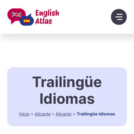
Saltar
al
contenido
Trailingüe
Idiomas
Inicio
>
Alicante
>
Alicante
>
Trailingüe Idiomas