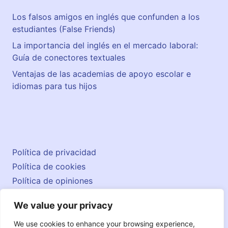
n
Los falsos amigos en inglés que confunden a los
t
estudiantes (False Friends)
e
–
La importancia del inglés en el mercado laboral:
C
Guía de conectores textuales
l
Ventajas de las academias de apoyo escolar e
a
idiomas para tus hijos
s
s
e
s
o
Política de privacidad
f
S
Política de cookies
p
Política de opiniones
a
Aviso legal
n
We value your privacy
Contacto
i
© 2026 englishatlas.es
We use cookies to enhance your browsing experience,
s