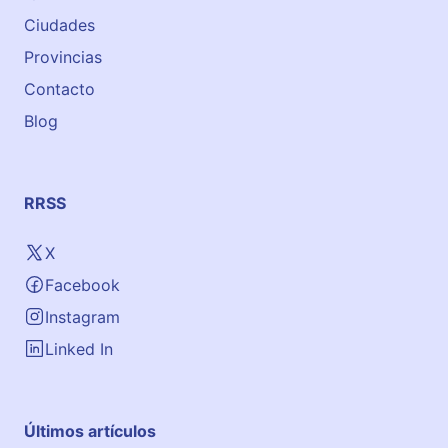
e
Ciudades
–
L
Provincias
e
Contacto
a
Blog
r
n
S
p
RRSS
a
n
X
i
Facebook
s
h
Instagram
A
Linked In
l
i
c
Últimos artículos
a