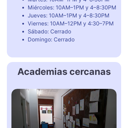
Miércoles: 10AM–1PM y 4–8:30PM
Jueves: 10AM–1PM y 4–8:30PM
Viernes: 10AM–12PM y 4:30–7PM
Sábado: Cerrado
Domingo: Cerrado
Academias cercanas
E
n
g
l
i
s