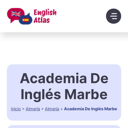
Saltar
al
contenido
Academia De
Inglés Marbe
Inicio
>
Almería
>
Almería
>
Academia De Inglés Marbe