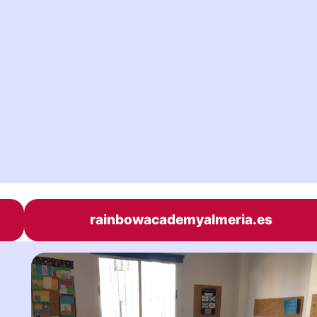
rainbowacademyalmeria.es