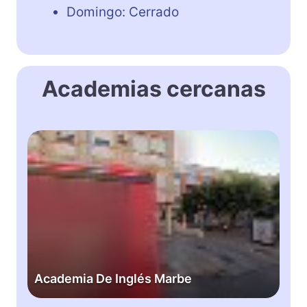
Domingo: Cerrado
Academias cercanas
A
c
a
d
e
m
i
a
D
Academia De Inglés Marbe
e
I