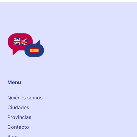
h
A
c
a
d
e
m
y
Menu
Quiénes somos
Ciudades
Provincias
Contacto
Blog