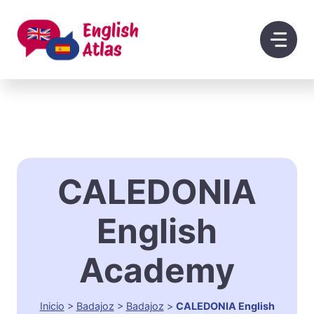
Saltar
al
contenido
CALEDONIA
English
Academy
Inicio
>
Badajoz
>
Badajoz
>
CALEDONIA English