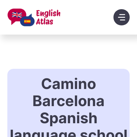
Saltar
al
contenido
Camino
Barcelona
Spanish
language school