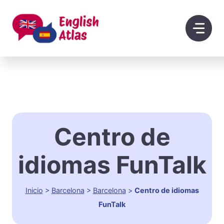
Saltar
al
contenido
Centro de
idiomas FunTalk
Inicio
>
Barcelona
>
Barcelona
>
Centro de idiomas
FunTalk