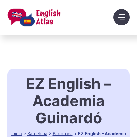
Saltar
al
contenido
EZ English –
Academia
Guinardó
Inicio
>
Barcelona
>
Barcelona
>
EZ English – Academia