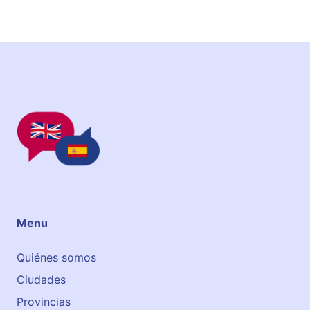
t
e
r
Menu
Quiénes somos
Ciudades
Provincias