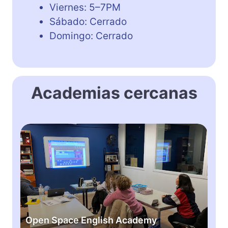
Viernes: 5–7PM
Sábado: Cerrado
Domingo: Cerrado
Academias cercanas
O
p
e
n
S
p
a
c
Open Space English Academy
e