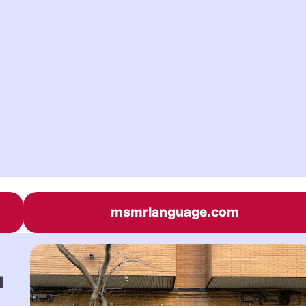
msmrlanguage.com
u