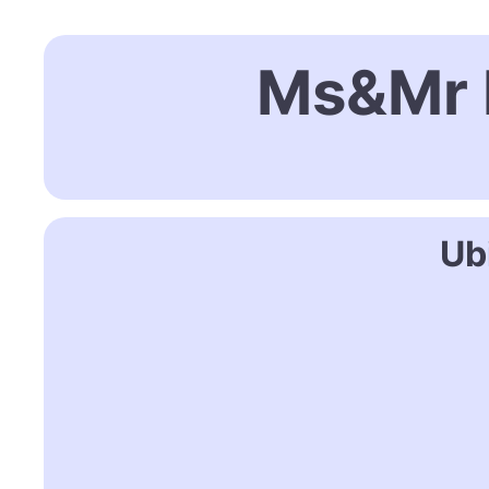
Ms&Mr 
Ub