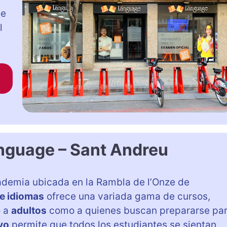
ge
l
guage – Sant Andreu
ademia ubicada en la Rambla de l’Onze de
e idiomas
ofrece una variada gama de cursos,
o a
adultos
como a quienes buscan prepararse pa
vo
permite que todos los estudiantes se sientan