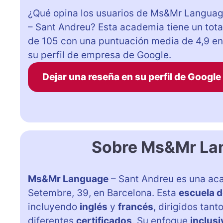
¿Qué opina los usuarios de Ms&Mr Langua
– Sant Andreu? Esta academia tiene un tota
de 105 con una puntuación media de 4,9 en
su perfil de empresa de Google.
Dejar una reseña en su perfil de Google
Sobre Ms&Mr Lan
Ms&Mr Language
– Sant Andreu es una ac
Setembre, 39, en Barcelona. Esta
escuela d
incluyendo
inglés
y
francés
, dirigidos tant
diferentes
certificados
. Su enfoque
inclusi