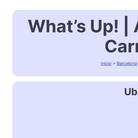
What’s Up! |
Car
Inicio
>
Barcelona
Ub