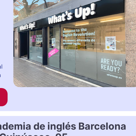
l
n
ademia de inglés Barcelona