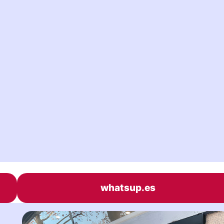
whatsup.es
|