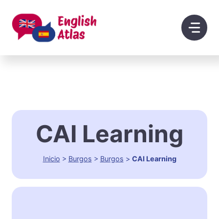
Saltar
al
contenido
CAI Learning
Inicio
>
Burgos
>
Burgos
>
CAI Learning