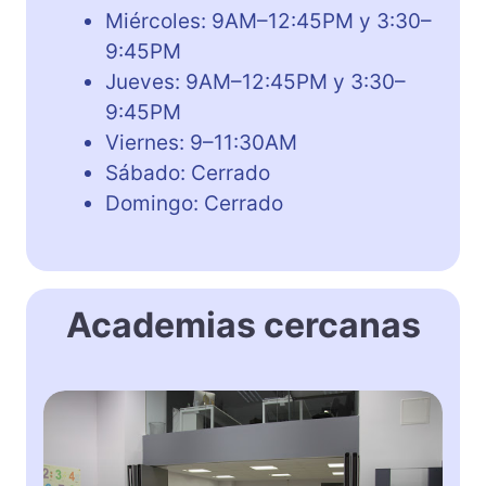
Miércoles: 9AM–12:45PM y 3:30–
9:45PM
Jueves: 9AM–12:45PM y 3:30–
9:45PM
Viernes: 9–11:30AM
Sábado: Cerrado
Domingo: Cerrado
Academias cercanas
A
c
a
d