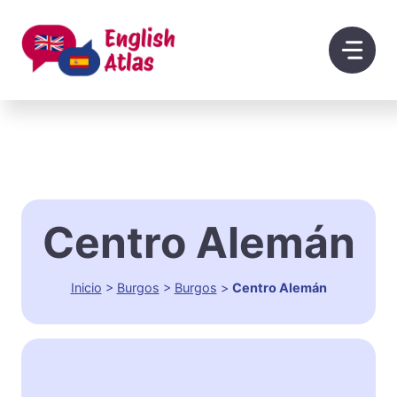
Saltar
al
contenido
Centro Alemán
Inicio
>
Burgos
>
Burgos
>
Centro Alemán