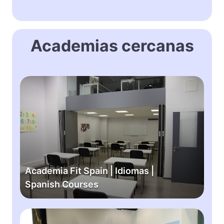
Academias cercanas
A
c
a
d
e
m
i
a
Academia Fit Spain | Idiomas |
F
Spanish Courses
i
t
S
P