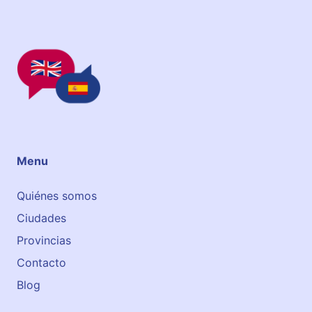
B
u
r
g
o
s
Menu
Quiénes somos
Ciudades
Provincias
Contacto
Blog