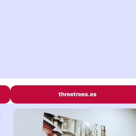
threetrees.es
s