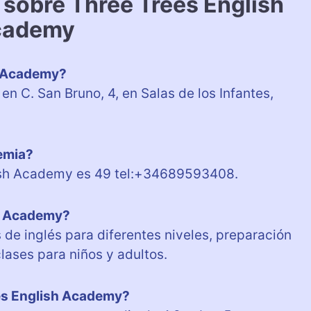
 sobre Three Trees English
cademy
h Academy?
n C. San Bruno, 4, en Salas de los Infantes,
demia?
lish Academy es 49 tel:+34689593408.
sh Academy?
de inglés para diferentes niveles, preparación
ases para niños y adultos.
ees English Academy?