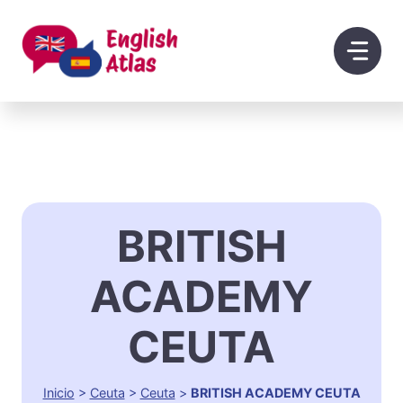
Saltar
al
contenido
BRITISH
ACADEMY
CEUTA
Inicio
>
Ceuta
>
Ceuta
>
BRITISH ACADEMY CEUTA