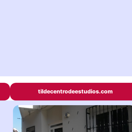
tildecentrodeestudios.com