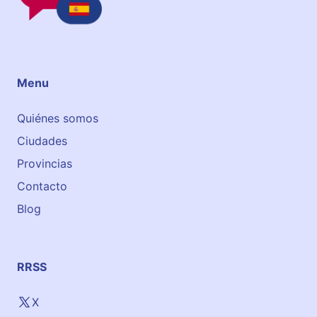
H
o
u
s
e
Menu
Quiénes somos
Ciudades
Provincias
Contacto
Blog
RRSS
X