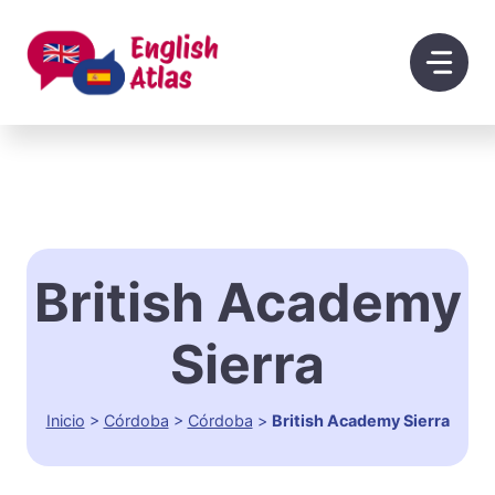
Saltar
al
contenido
British Academy
Sierra
Inicio
>
Córdoba
>
Córdoba
>
British Academy Sierra