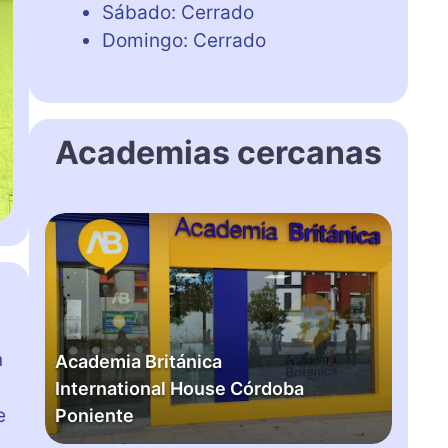
Sábado: Cerrado
Domingo: Cerrado
Academias cercanas
A
c
a
d
e
m
n
Academia Británica
i
International House Córdoba
a
e
Poniente
B
r