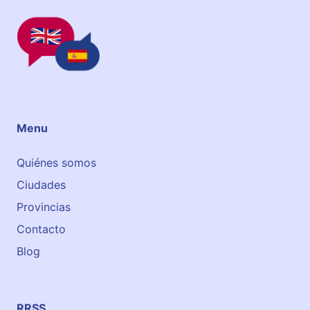
ç
a
G
i
r
o
n
a
Menu
Quiénes somos
Ciudades
Provincias
Contacto
Blog
RRSS