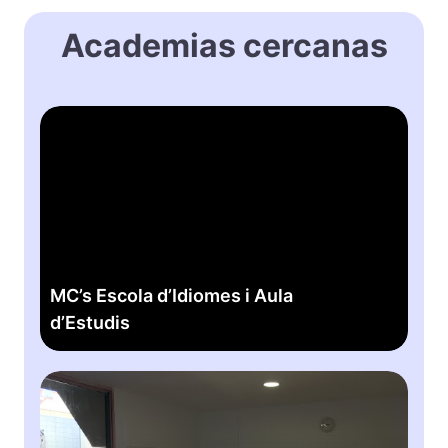
Academias cercanas
M
C
’
s
E
s
c
o
MC’s Escola d’Idiomes i Aula
l
d’Estudis
a
d
’
E
I
n
d
g