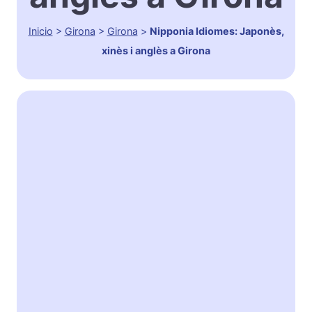
Inicio
>
Girona
>
Girona
>
Nipponia Idiomes: Japonès,
xinès i anglès a Girona