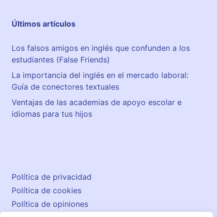
n
i
Últimos artículos
v
e
Los falsos amigos en inglés que confunden a los
l
estudiantes (False Friends)
e
s
La importancia del inglés en el mercado laboral:
B
Guía de conectores textuales
1
Ventajas de las academias de apoyo escolar e
,
idiomas para tus hijos
B
2
,
C
1
Política de privacidad
y
C
Política de cookies
2
Política de opiniones