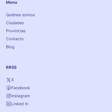
Menu
l
s
e
e
Quiénes somos
s
n
.
Ciudades
G
r
Provincias
a
Contacto
n
Blog
a
d
a
t
RRSS
o
d
X
o
Facebook
s
l
Instagram
o
Linked In
s