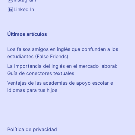
o
Linked In
s
n
i
Últimos artículos
v
e
Los falsos amigos en inglés que confunden a los
l
estudiantes (False Friends)
e
s
La importancia del inglés en el mercado laboral:
B
Guía de conectores textuales
1
Ventajas de las academias de apoyo escolar e
,
idiomas para tus hijos
B
2
,
C
1
Política de privacidad
y