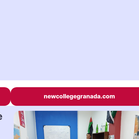
newcollegegranada.com
e