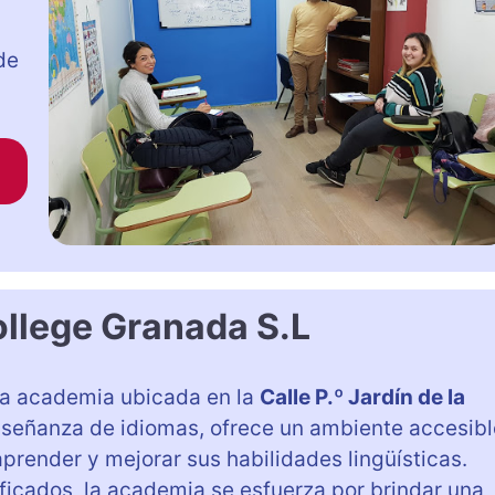
de
u
llege Granada S.L
a academia ubicada en la
Calle P.º Jardín de la
enseñanza de idiomas, ofrece un ambiente accesibl
render y mejorar sus habilidades lingüísticas.
icados, la academia se esfuerza por brindar una