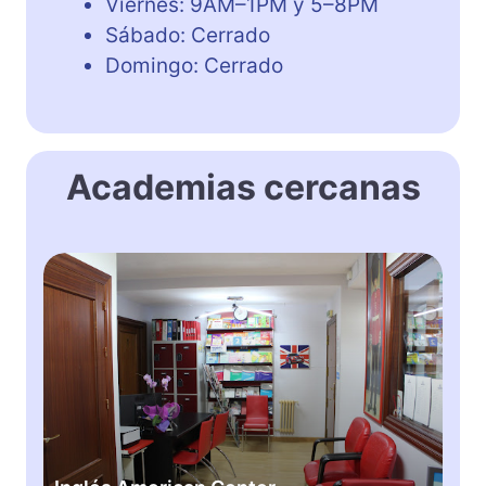
Viernes: 9AM–1PM y 5–8PM
Sábado: Cerrado
Domingo: Cerrado
Academias cercanas
I
n
g
l
é
s
A
m
e