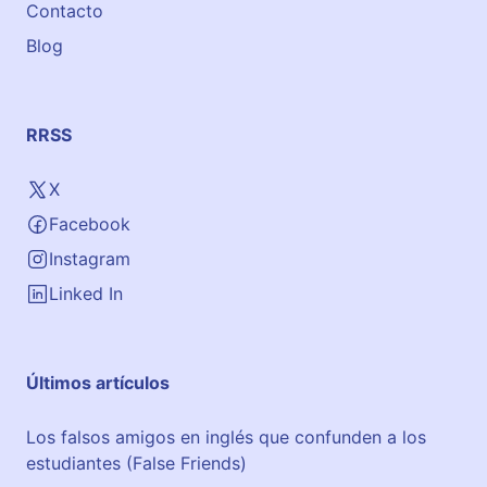
Contacto
s
Blog
n
i
v
e
RRSS
l
e
X
s
Facebook
B
1
Instagram
,
Linked In
B
2
,
Últimos artículos
C
1
Los falsos amigos en inglés que confunden a los
y
estudiantes (False Friends)
C