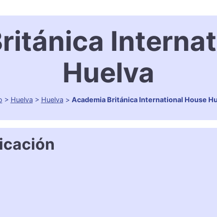
itánica Interna
Huelva
o
>
Huelva
>
Huelva
>
Academia Británica International House H
icación