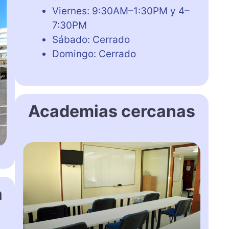
Viernes: 9:30AM–1:30PM y 4–
7:30PM
Sábado: Cerrado
Domingo: Cerrado
Academias cercanas
A
c
a
d
a
e
m
i