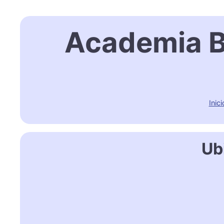
Academia Br
Inici
Ub