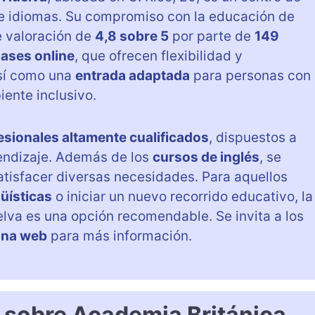
e idiomas. Su compromiso con la educación de
e valoración de
4,8 sobre 5
por parte de
149
lases online
, que ofrecen flexibilidad y
así como una
entrada adaptada
para personas con
ente inclusivo.
esionales altamente cualificados
, dispuestos a
endizaje. Además de los
cursos de inglés
, se
tisfacer diversas necesidades. Para aquellos
güísticas
o iniciar un nuevo recorrido educativo, la
lva es una opción recomendable. Se invita a los
gina web
para más información.
 sobre Academia Británica