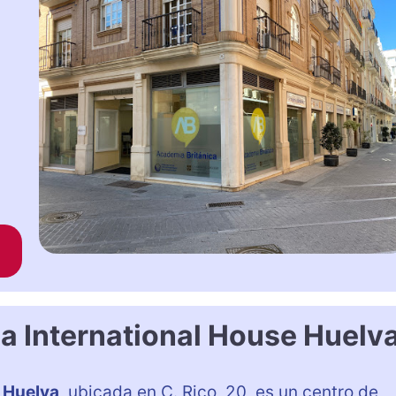
a International House Huelv
e Huelva
, ubicada en C. Rico, 20, es un centro de