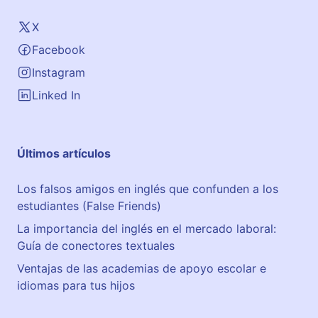
i
a
X
d
Facebook
e
i
Instagram
n
Linked In
g
l
é
Últimos artículos
s
e
Los falsos amigos en inglés que confunden a los
n
estudiantes (False Friends)
H
u
La importancia del inglés en el mercado laboral:
e
Guía de conectores textuales
l
Ventajas de las academias de apoyo escolar e
v
idiomas para tus hijos
a