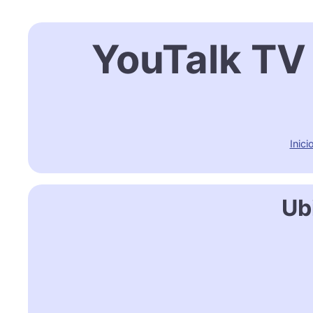
YouTalk TV 
Inici
Ub