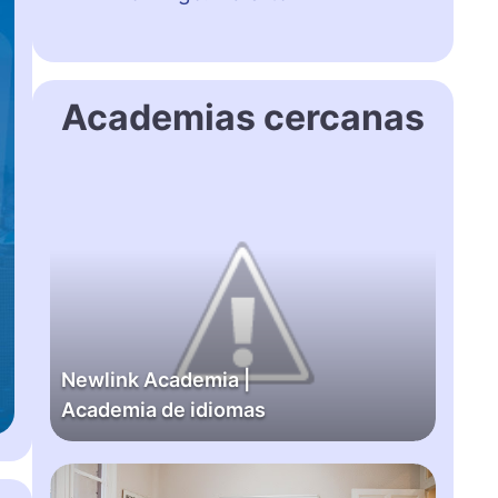
Academias cercanas
N
e
w
l
i
n
k
Newlink Academia |
A
Academia de idiomas
c
a
d
A
e