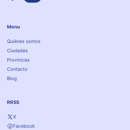
s
Menu
Quiénes somos
Ciudades
Provincias
Contacto
Blog
RRSS
X
Facebook