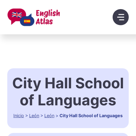
Saltar
al
contenido
City Hall School
of Languages
Inicio
>
León
>
León
>
City Hall School of Languages