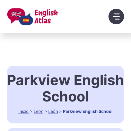
Saltar
al
contenido
Parkview English
School
Inicio
>
León
>
León
>
Parkview English School