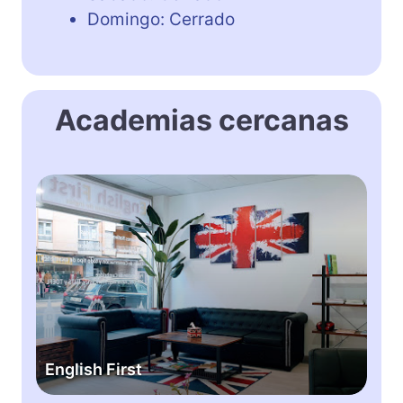
Domingo: Cerrado
Academias cercanas
E
n
g
l
i
s
h
F
i
English First
r
s