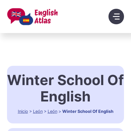
Saltar
al
contenido
Winter School Of
English
Inicio
>
León
>
León
>
Winter School Of English