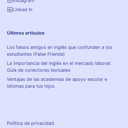
s
Instagram
p
Linked In
a
r
a
Últimos artículos
n
i
Los falsos amigos en inglés que confunden a los
ñ
estudiantes (False Friends)
o
s
La importancia del inglés en el mercado laboral:
e
Guía de conectores textuales
n
Ventajas de las academias de apoyo escolar e
L
idiomas para tus hijos
l
e
i
d
a
Política de privacidad