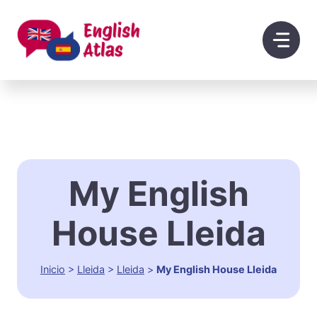
Saltar
al
contenido
My English
House Lleida
Inicio
>
Lleida
>
Lleida
>
My English House Lleida