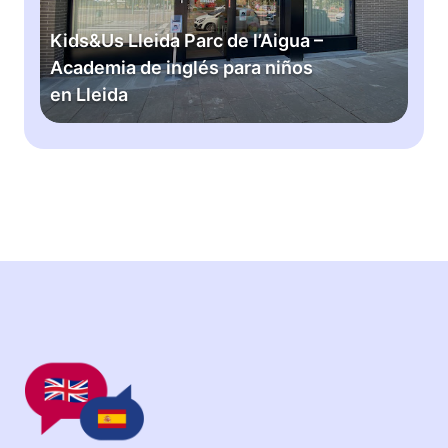
U
s
Kids&Us Lleida Parc de l’Aigua –
L
Academia de inglés para niños
l
en Lleida
e
i
d
a
P
a
r
c
d
e
l
’
A
i
g