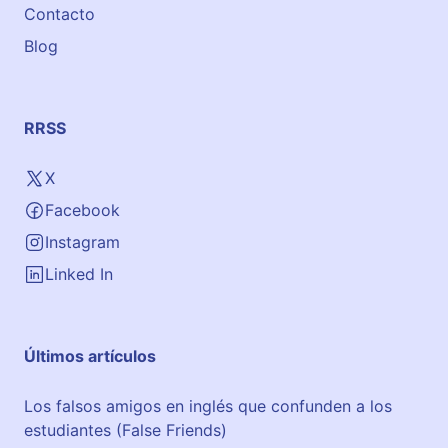
e
Contacto
B
Blog
a
j
o
RRSS
X
Facebook
Instagram
Linked In
Últimos artículos
Los falsos amigos en inglés que confunden a los
estudiantes (False Friends)