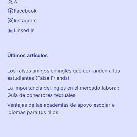
X
e
Facebook
r
d
Instagram
e
Linked In
B
a
j
Últimos artículos
o
Los falsos amigos en inglés que confunden a los
estudiantes (False Friends)
La importancia del inglés en el mercado laboral:
Guía de conectores textuales
Ventajas de las academias de apoyo escolar e
idiomas para tus hijos