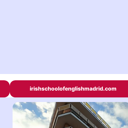
irishschoolofenglishmadrid.com