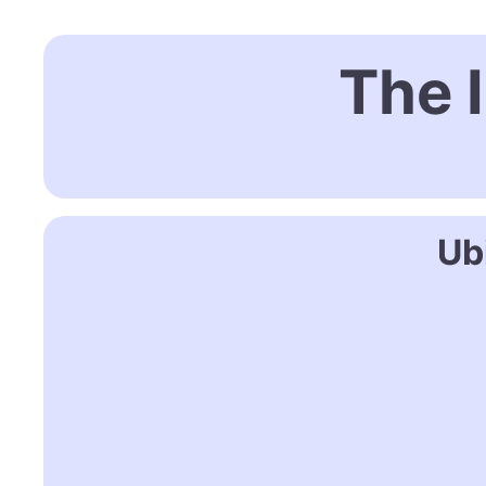
The I
Ub