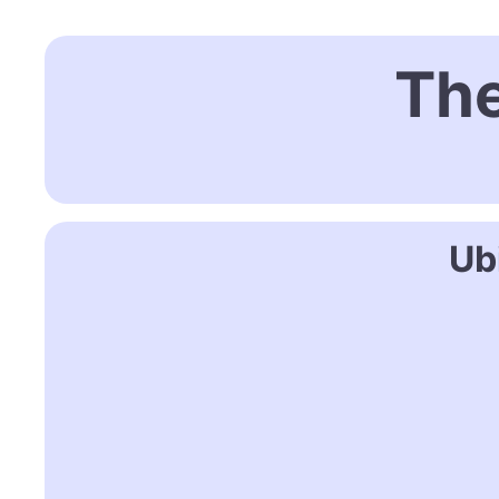
Th
Ub