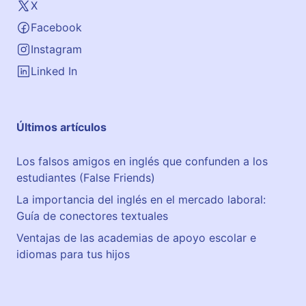
v
X
e
Facebook
r
d
Instagram
e
Linked In
B
a
j
Últimos artículos
o
Los falsos amigos en inglés que confunden a los
estudiantes (False Friends)
La importancia del inglés en el mercado laboral:
Guía de conectores textuales
Ventajas de las academias de apoyo escolar e
idiomas para tus hijos