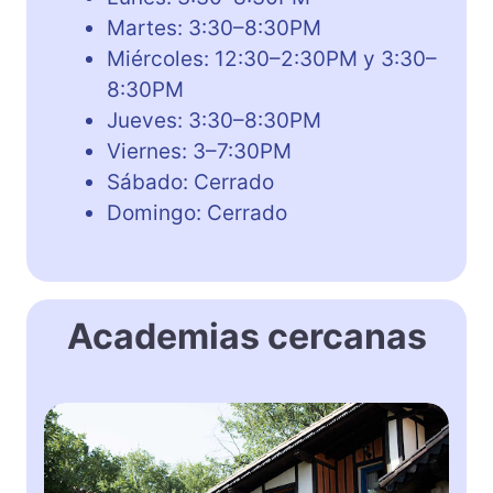
Martes: 3:30–8:30PM
Miércoles: 12:30–2:30PM y 3:30–
8:30PM
Jueves: 3:30–8:30PM
Viernes: 3–7:30PM
Sábado: Cerrado
Domingo: Cerrado
Academias cercanas
P
u
e