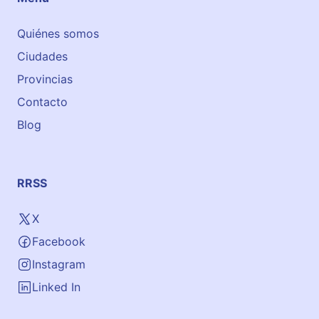
i
n
Quiénes somos
g
Ciudades
l
é
Provincias
s
Contacto
–
Blog
V
i
l
l
RRSS
a
v
X
e
Facebook
r
d
Instagram
e
Linked In
B
a