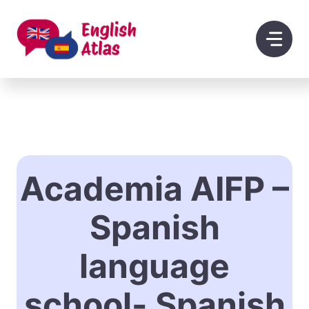
Saltar
al
contenido
Academia AIFP –
Spanish
language
school- Spanish