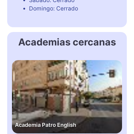
Sábado: Cerrado
Domingo: Cerrado
Academias cercanas
A
c
a
d
e
m
i
a
P
Academia Patro English
a