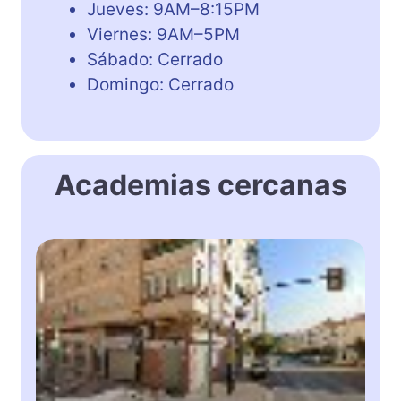
Jueves: 9AM–8:15PM
Viernes: 9AM–5PM
Sábado: Cerrado
Domingo: Cerrado
Academias cercanas
A
c
a
d
e
m
i
a