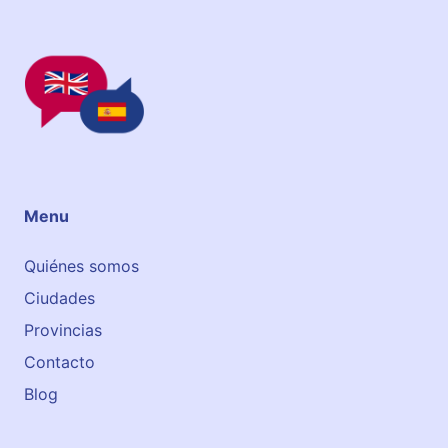
i
S
t
c
u
h
t
o
e
o
l
Menu
Quiénes somos
Ciudades
Provincias
Contacto
Blog