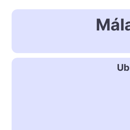
Mál
Ub