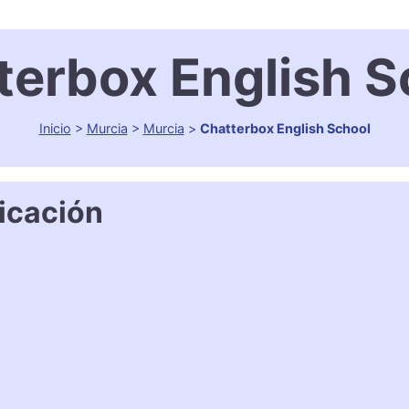
terbox English S
Inicio
>
Murcia
>
Murcia
>
Chatterbox English School
icación