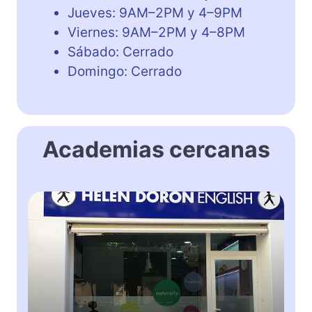
Jueves: 9AM–2PM y 4–9PM
Viernes: 9AM–2PM y 4–8PM
Sábado: Cerrado
Domingo: Cerrado
Academias cercanas
H
e
l
e
n
D
o