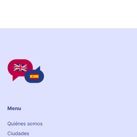
a
O
)
M
.
A
S
Menu
Quiénes somos
Ciudades