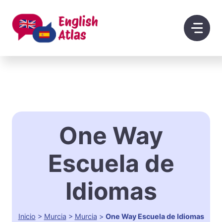
Saltar
al
contenido
One Way
Escuela de
Idiomas
Inicio
>
Murcia
>
Murcia
>
One Way Escuela de Idiomas