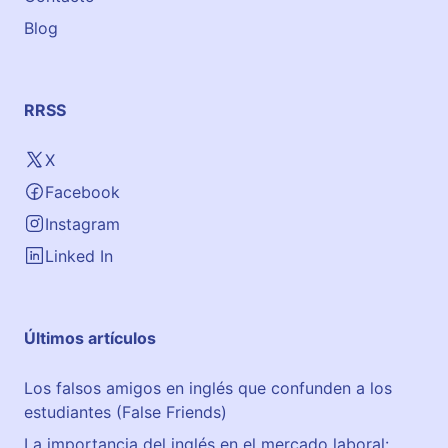
e
Blog
s
e
n
c
RRSS
i
a
X
l
Facebook
e
s
Instagram
y
Linked In
o
n
l
Últimos artículos
i
n
Los falsos amigos en inglés que confunden a los
e
estudiantes (False Friends)
c
o
La importancia del inglés en el mercado laboral: