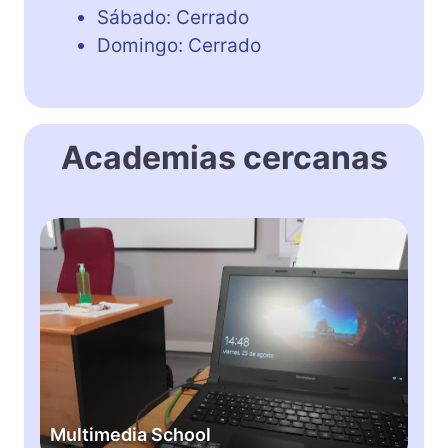
Sábado: Cerrado
Domingo: Cerrado
Academias cercanas
M
u
l
t
i
m
e
d
i
Multimedia School
a