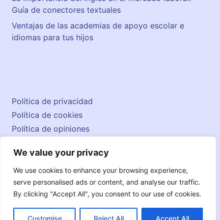
n
Guía de conectores textuales
n
Ventajas de las academias de apoyo escolar e
a
idiomas para tus hijos
t
i
v
o
s
Política de privacidad
Política de cookies
Política de opiniones
Aviso legal
We value your privacy
Contacto
© 2026 englishatlas.es
We use cookies to enhance your browsing experience,
serve personalised ads or content, and analyse our traffic.
By clicking "Accept All", you consent to our use of cookies.
Customise
Reject All
Accept All