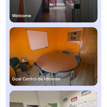
e
Welcome
G
o
a
l
C
e
n
t
r
Goal Centro de Idiomas
o
d
e
K
I
i
d
n