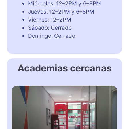
Miércoles: 12–2PM y 6–8PM
Jueves: 12–2PM y 6–8PM
Viernes: 12–2PM
Sábado: Cerrado
Domingo: Cerrado
Academias cercanas
W
e
l
c
o
m