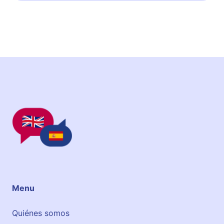
D
Y
&
G
O
Menu
Quiénes somos