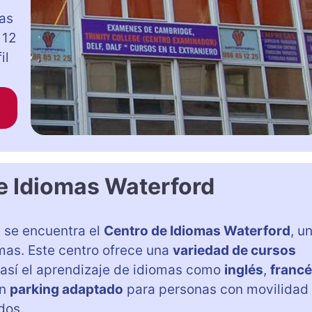
mas
 12
il
e Idiomas Waterford
, se encuentra el
Centro de Idiomas Waterford
, u
as. Este centro ofrece una
variedad de cursos
o así el aprendizaje de idiomas como
inglés
,
franc
un
parking adaptado
para personas con movilidad
dos.